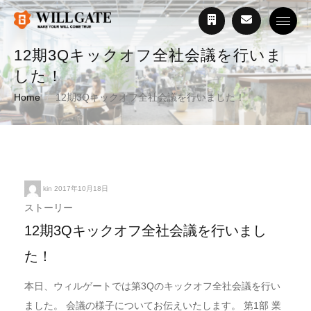
Toggle
12期3Qキックオフ全社会議を行いま
した！
Home
12期3Qキックオフ全社会議を行いました！
kin
2017年10月18日
ストーリー
12期3Qキックオフ全社会議を行いまし
た！
本日、ウィルゲートでは第3Qのキックオフ全社会議を行い
ました。 会議の様子についてお伝えいたします。 第1部 業