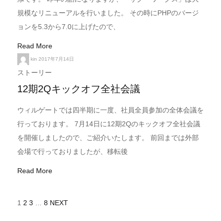
規模なリニューアルを行いました。 その時にPHPのバージ
ョンを5.3から7.0に上げたので、
Read More
kin
2017年7月14日
ストーリー
12期2Qキックオフ全社会議
ウィルゲートでは四半期に一度、社員全員参加の全体会議を
行っております。 7月14日に12期2Qのキックオフ全社会議
を開催しましたので、ご紹介いたします。 前回までは外部
会場で行っておりましたが、移転後
Read More
投
1
2
3
…
8
NEXT
稿