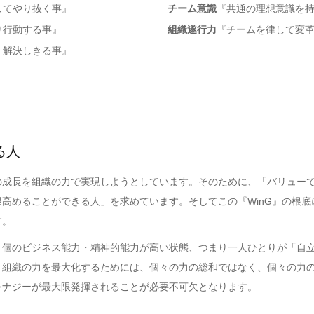
してやり抜く事』
チーム意識
『共通の理想意識を
り行動する事』
組織遂行力
『チームを律して変
、解決しきる事』
る人
成長を組織の力で実現しようとしています。そのために、「バリューで
高めることができる人」を求めています。そしてこの『WinG』の根底
す。
、個のビジネス能力・精神的能力が高い状態、つまり一人ひとりが「自
、組織の力を最大化するためには、個々の力の総和ではなく、個々の力
シナジーが最大限発揮されることが必要不可欠となります。