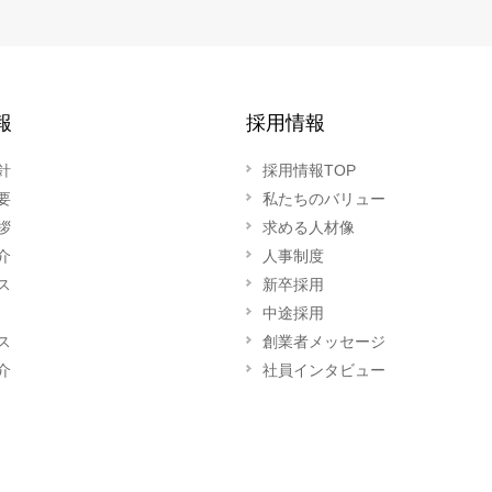
報
採用情報
針
採用情報TOP
要
私たちのバリュー
拶
求める人材像
介
人事制度
ス
新卒採用
中途採用
ス
創業者メッセージ
介
社員インタビュー