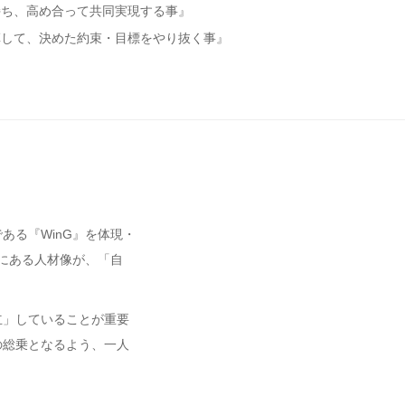
持ち、高め合って共同実現する事』
革して、決めた約束・目標をやり抜く事』
ある『WinG』を体現・
にある人材像が、「自
立」していることが重要
の総乗となるよう、一人