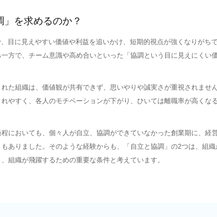
調」を求めるのか？
で、目に見えやすい価値や利益を追いかけ、短期的視点が強くなりがちで
る一方で、チーム意識や高め合いといった「協調という目に見えにくい
された組織は、価値観が共有できず、思いやりや誠実さが重視されません
まれやすく、各人のモチベーションが下がり、ひいては離職率が高くな
過程においても、個々人が自立、協調ができていなかった創業期に、経
ともありました。そのような経験からも、「自立と協調」の2つは、組織
り、組織が飛躍するための重要な条件と考えています。