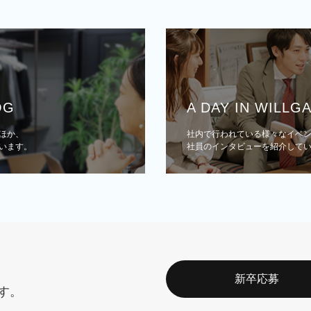
OG
A DAY IN WILLG
ほか、
社内で行われている様々なイベ
います。
社員のインタビューを紹介して
新卒応募
す。