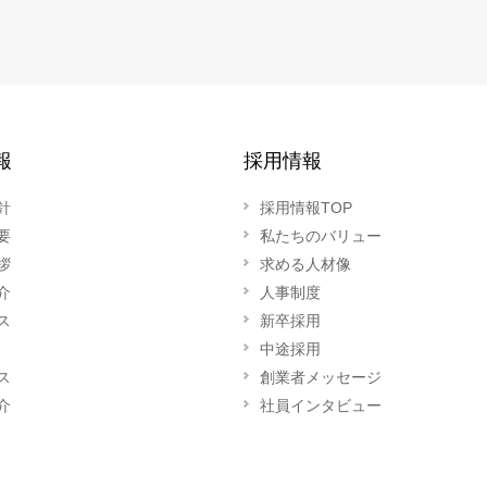
報
採用情報
針
採用情報TOP
要
私たちのバリュー
拶
求める人材像
介
人事制度
ス
新卒採用
中途採用
ス
創業者メッセージ
介
社員インタビュー