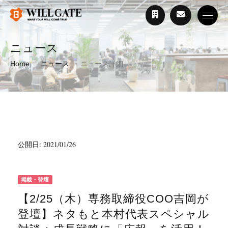
Toggle
ニュース
Home
ニュース
ニュース詳細
公開日: 2021/01/26
掲載・登壇
【2/25（木）専務取締役COO吉岡が
登壇】ネタもと本村代表スペシャル