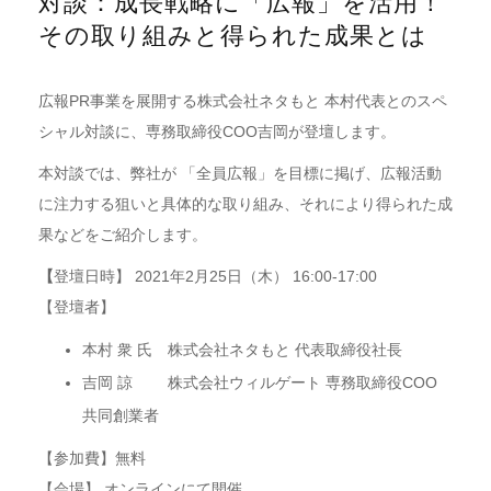
対談：成長戦略に「広報」を活用！
その取り組みと得られた成果とは
広報PR事業を展開する株式会社ネタもと 本村代表とのスペ
シャル対談に、専務取締役COO吉岡が登壇します。
本対談では、弊社が 「全員広報」を目標に掲げ、広報活動
に注力する狙いと具体的な取り組み、それにより得られた成
果などをご紹介します。
【
登壇日時】 2021年2月25日（木） 16:00-17:00
【登壇者】
本村 衆 氏 株式会社ネタもと 代表取締役社長
吉岡 諒 株式会社ウィルゲート 専務取締役COO
共同創業者
【参加費】無料
【会場】 オンラインにて開催