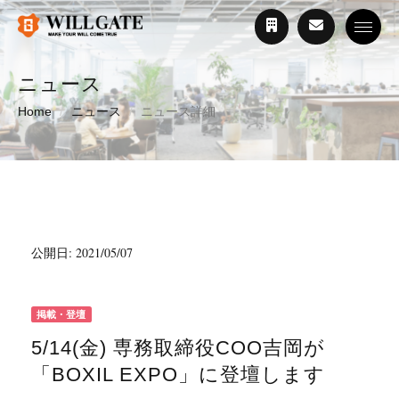
Toggle
ニュース
Home
ニュース
ニュース詳細
公開日: 2021/05/07
掲載・登壇
5/14(金) 専務取締役COO吉岡が
「BOXIL EXPO」に登壇します