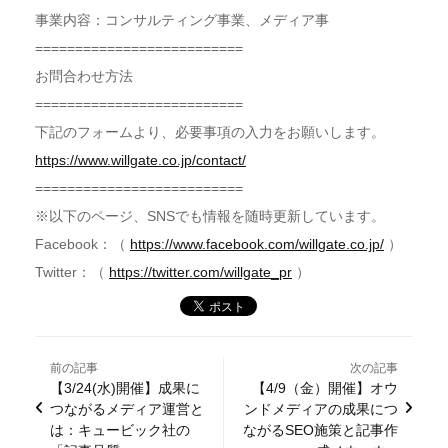
事業内容：コンサルティング事業、メディア事
==========================
お問合わせ方法
==========================
下記のフォームより、必要事項の入力をお願いします。
https://www.willgate.co.jp/contact/
==========================
※以下のページ、SNSでも情報を随時更新しています。
Facebook：（
https://www.facebook.com/willgate.co.jp/
）
Twitter：（
https://twitter.com/willgate_pr
）
前の記事
次の記事
【3/24(水)開催】成果に
【4/9（金）開催】オウ
つながるメディア運営と
ンドメディアの成果につ
は：キュービック社の
ながるSEO施策と記事作