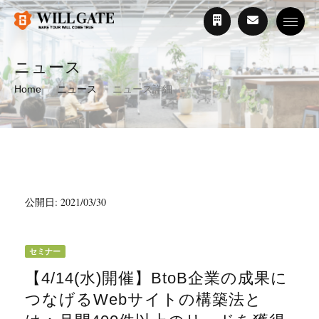
Toggle
ニュース
Home
ニュース
ニュース詳細
公開日: 2021/03/30
セミナー
【4/14(水)開催】BtoB企業の成果に
つなげるWebサイトの構築法と