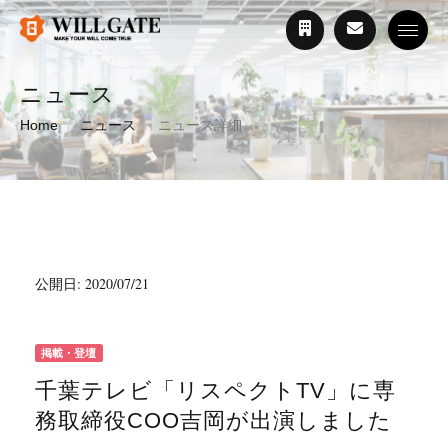
Toggle
ニュース
Home
ニュース
ニュース詳細
公開日: 2020/07/21
掲載・登壇
千葉テレビ「リスペクトTV」に専
務取締役COO吉岡が出演しました