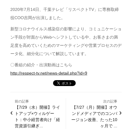
2020年7月14日、千葉テレビ「リスペクトTV」に専務取締
役COO吉岡が出演しました。
新型コロナウイルス感染症の影響により、コミュニケーショ
ン手段が対面からWebへシフトしている中、お客さまの満
足度を高めていくためのマーケティングや営業プロセスのデ
ータ化、細分化について解説しています。
〇番組の紹介・出演動画はこちら
http://respect-tv.net/news-detail.php?id=9
前の記事
次の記事
【7/29（水）開催】ライ
【7/27（月）開催】オウ
トアップ×ウィルゲー
ンドメディアでのコンバ
ト：中小経営者向け「経
ージョン改善、たった10
営資源引継ぎ...
ヶ月で ...