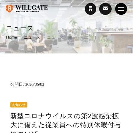
Toggle
ニュース
Home
ニュース
ニュース詳細
公開日: 2020/06/02
お知らせ
新型コロナウイルスの第2波感染拡
大に備えた従業員への特別休暇付与