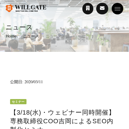
Toggle
ニュース
Home
ニュース
ニュース詳細
公開日: 2020/03/11
セミナー
【3/18(水)・ウェビナー同時開催】
専務取締役COO吉岡によるSEO内