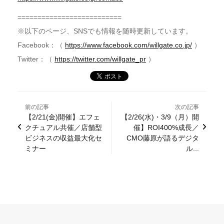
==========================
※以下のページ、SNSでも情報を随時更新しています。
Facebook：（
https://www.facebook.com/willgate.co.jp/
）
Twitter：（
https://twitter.com/willgate_pr
）
前の記事
次の記事
【2/21(金)開催】エフェ
【2/26(水)・3/9（月）開
クチュアル共催／店舗型
催】ROI400%成長／
ビジネスの収益最大化セ
CMO藤原が語るデジタ
ミナー
ル...