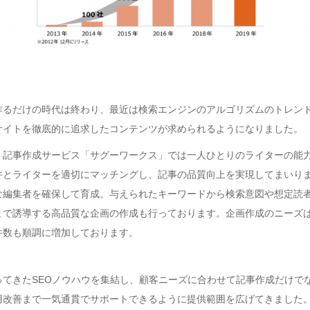
作るだけの時代は終わり、最近は検索エンジンのアルゴリズムのトレン
サイトを徹底的に追求したコンテンツが求められるようになりました。
、記事作成サービス「サグーワークス」では一人ひとりのライターの能
件とライターを適切にマッチングし、記事の品質向上を実現してまいり
な編集者を確保して育成。与えられたキーワードから検索意図や想定読
まで誘導する高品質な企画の作成も行っております。企画作成のニーズ
件数も順調に増加しております。
ってきたSEOノウハウを集結し、顧客ニーズに合わせて記事作成だけで
用改善まで一気通貫でサポートできるように提供範囲を広げてきました