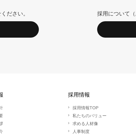
せください。
採用について（
報
採用情報
針
採用情報TOP
要
私たちのバリュー
拶
求める人材像
介
人事制度