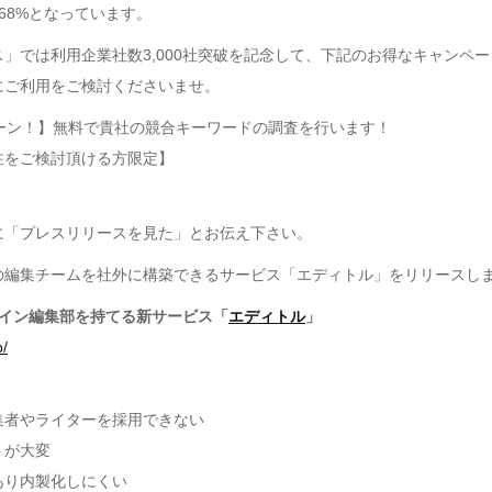
68%となっています。
」では利用企業社数3,000社突破を記念して、下記のお得なキャンペ
にご利用をご検討くださいませ。
ペーン！】無料で貴社の競合キーワードの調査を行います！
注をご検討頂ける方限定】
に「プレスリリースを見た」とお伝え下さい。
の編集チームを社外に構築できるサービス「エディトル」をリリースし
ライン編集部を持てる新サービス「
エディトル
」
p/
集者やライターを採用できない
トが大変
あり内製化しにくい