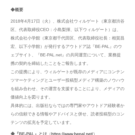
◆概要
2018年4月17日（火）、株式会社ウィルゲート（東京都渋谷
区、代表取締役CEO：小島梨揮、以下ウィルゲート）は、
株式会社小学館（東京都千代田区、代表取締役社長：相賀昌
宏、以下小学館）が発行するアウトドア誌『BE-PAL』のウ
ェブサイト、『BE-PAL.net』の共同運営について、業務提
携の契約を締結したことをご報告します。
この提携により、ウィルゲートが既存のメディアにコンテン
ツマーケティングとユーザー投稿型メディア構築のノウハウ
を組み合わせ、その運営を支援することにより、メディアの
価値向上を図ります。
具体的には、出版社ならではの専門家やアウトドア経験者か
らの信頼できる情報やアドバイスと併せ、読者投稿型のコン
テンツの拡充を予定しています。
◆『BE-PAL』とは
（
https://www.bepal.net/
）