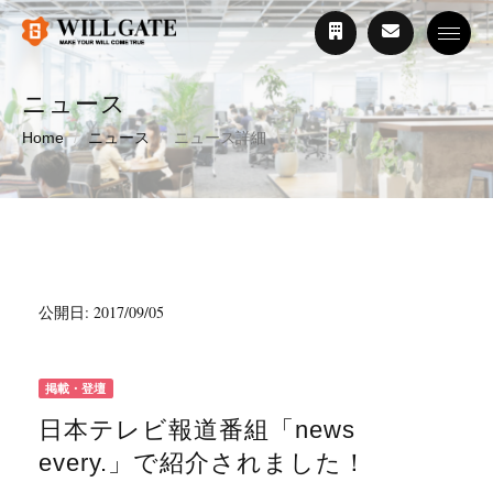
Toggle
ニュース
Home
ニュース
ニュース詳細
公開日: 2017/09/05
掲載・登壇
日本テレビ報道番組「news
every.」で紹介されました！