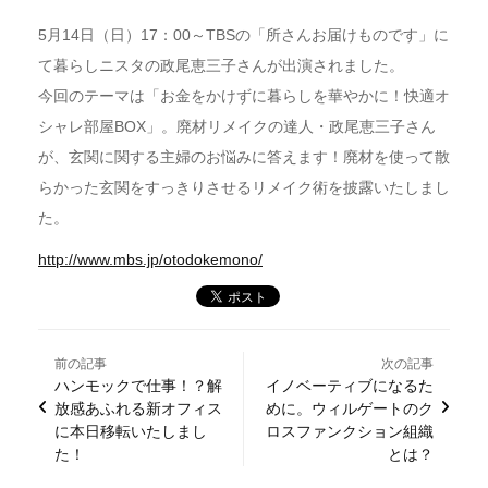
5月14日（日）17：00～TBSの「所さんお届けものです」に
て暮らしニスタの政尾恵三子さんが出演されました。
今回のテーマは「お金をかけずに暮らしを華やかに！快適オ
シャレ部屋BOX」。廃材リメイクの達人・政尾恵三子さん
が、玄関に関する主婦のお悩みに答えます！廃材を使って散
らかった玄関をすっきりさせるリメイク術を披露いたしまし
た。
http://www.mbs.jp/otodokemono/
前の記事
次の記事
ハンモックで仕事！？解
イノベーティブになるた
放感あふれる新オフィス
めに。ウィルゲートのク
に本日移転いたしまし
ロスファンクション組織
た！
とは？