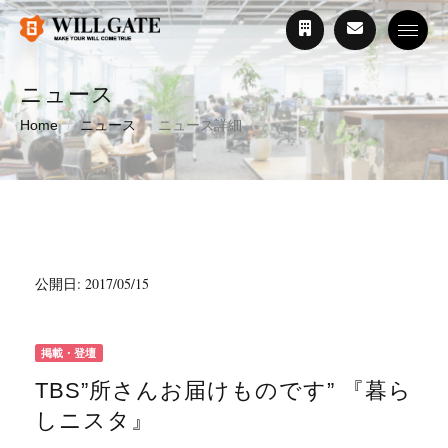
Toggle
ニュース
Home
ニュース
ニュース詳細
公開日: 2017/05/15
掲載・登壇
TBS”所さんお届けものです” 『暮ら
しニスタ』