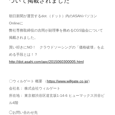
ついて掲載されました
朝日新聞が運営するdot.（ドット）内のASAhIパソコン
Onlineに
弊社専務取締役の吉岡が副理事を務めるCGS協会について
掲載されました。
買い叩きにNO！ クラウドソーシングの「価格破壊」を止
める手段とは！？
http://dot.asahi.com/apc/2015060300005.html
〇ウィルゲート 概要 （
https://www.willgate.co.jp/
）
会社名： 株式会社ウィルゲート
所在地： 東京都渋谷区道玄坂1-14-6 ヒューマックス渋谷ビ
ル4階
◯お問い合わせ先