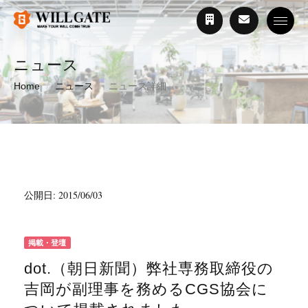
Toggle
ニュース
Home
ニュース
ニュース詳細
公開日: 2015/06/03
掲載・登壇
dot.（朝日新聞）弊社専務取締役の
吉岡が副理事を務めるCGS協会に