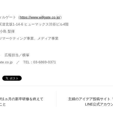
ィルゲート（
https://www.willgate.co.jp/
）
道玄坂1-14-6 ヒューマックス渋谷ビル4階
小島 梨揮
ンツマーケティング事業、メディア事業
ト 広報担当／横塚
te.co.jp ／ TEL：03-6869-0371
約1ヵ月の新卒研修を終えて
主婦のアイデア投稿サイト
こと
LINE公式アカウン