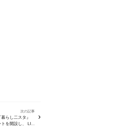
次の記事
『暮らし二スタ』
トを開設し、 LI...