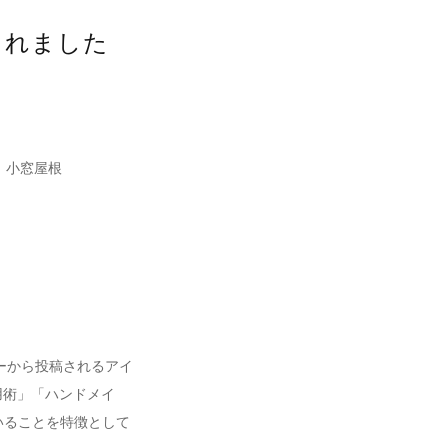
されました
 小窓屋根
ザーから投稿されるアイ
活用術」「ハンドメイ
いることを特徴として