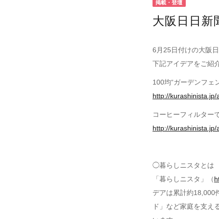
掲載・登壇
大阪日日新
6月25日付けの大阪
下記アイデアをご紹
100均“ガーデンフ
http://kurashinista.jp/
コーヒーフィルター
http://kurashinista.jp/
◯暮らしニスタとは
「暮らしニスタ」（
h
デアは累計約18,00
ド」など家庭を支え