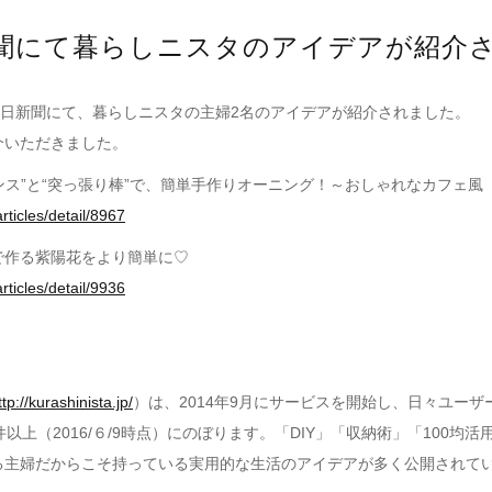
聞にて暮らしニスタのアイデアが紹介
日日新聞にて、暮らしニスタの主婦2名のアイデアが紹介されました。
介いただきました。
ェンス”と“突っ張り棒”で、簡単手作りオーニング！～おしゃれなカフェ風
articles/detail/8967
で作る紫陽花をより簡単に♡
articles/detail/9936
ttp://kurashinista.jp/
）は、2014年9月にサービスを開始し、日々ユー
0件以上（2016/６/9時点）にのぼります。「DIY」「収納術」「100均
る主婦だからこそ持っている実用的な生活のアイデアが多く公開されて