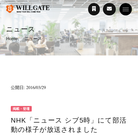
Toggle
ニュース
Home
ニュース
ニュース詳細
公開日: 2016/03/29
掲載・登壇
NHK「ニュース シブ5時」にて部活
動の様子が放送されました