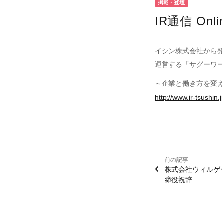
掲載・登壇
IR通信 Onli
イシン株式会社から発売
運営する「サグーワ
～企業と働き方を変
http://www.ir-tsushin.
前の記事
株式会社ウィルゲ
締役祝辞