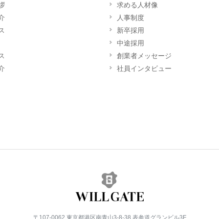
拶
求める人材像
介
人事制度
ス
新卒採用
中途採用
ス
創業者メッセージ
介
社員インタビュー
〒107-0062 東京都港区南青山3-8-38 表参道グランビル3F