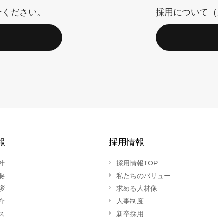
せください。
採用について（
報
採用情報
針
採用情報TOP
要
私たちのバリュー
拶
求める人材像
介
人事制度
ス
新卒採用