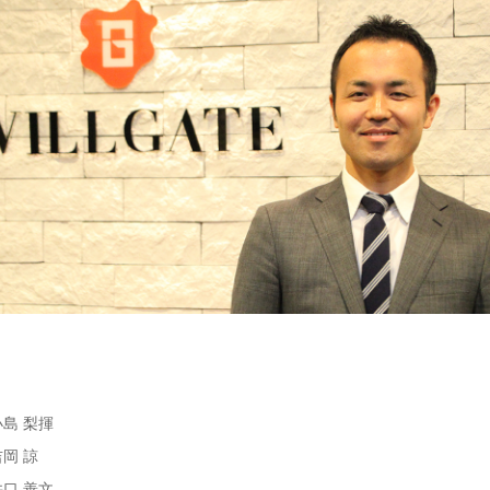
小島 梨揮
吉岡 諒
井口 善文