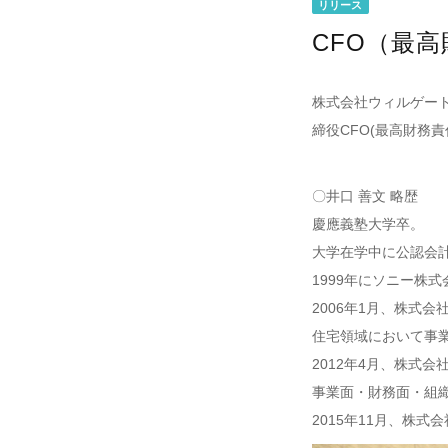
リリース
CFO（最
株式会社ウィルゲート
締役CFO(最高財務
〇井口 善文 略歴
慶應義塾大学卒。
大学在学中に公認会
1999年にソニー株
2006年1月、株式
住宅領域において事
2012年4月、株式
事業面・財務面・組
2015年11月、株