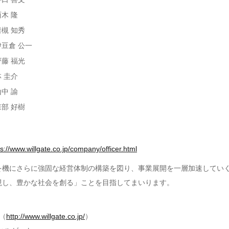
西木 隆
岩槻 知秀
伊豆倉 公一
齊藤 福光
林 圭介
山中 諭
森部 好樹
ps://www.willgate.co.jp/company/officer.html
を機にさらに強固な経営体制の構築を図り、事業展開を一層加速してい
現し、豊かな社会を創る」ことを目指してまいります。
（
http://www.willgate.co.jp/
）