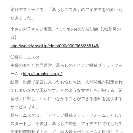
週刊アスキーにて、「暮らしニスタ」のアイデアを紹介いた
だきました。
小さいお子さんと実践したいiPhoneの防災訓練【9/1防災の
日】
http://weekly.ascii.jp/elem/000/000/368/368149/
◯暮らしニスタ
主婦の友社と共同運営。暮らしのアイデア投稿プラットフォ
ーム（
http://kurashinista.jp/
）
結婚・出産で家庭に入った女性たちは、人間関係が限定され
てしまいがちな現状です。そのような女性たちが抱える「閉
塞感」に対し、互いにつながることができる場所を提供する
サービスです。
暮らしニスタは、「アイデア投稿プラットフォーム」として
スタートし、今後は、暮らしの知恵・アイデアに特化した生
活実用情報サイトとして、国内最大ボリュームを目指してい