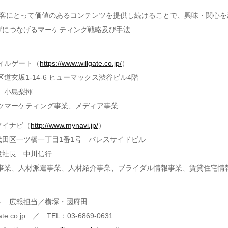
顧客にとって価値のあるコンテンツを提供し続けることで、興味・関心を
げにつなげるマーケティング戦略及び手法
ィルゲート（
https://www.willgate.co.jp/
）
道玄坂1-14-6 ヒューマックス渋谷ビル4階
 小島梨揮
ンツマーケティング事業、メディア事業
マイナビ（
http://www.mynavi.jp/
）
代田区一ツ橋一丁目1番1号 パレスサイドビル
役社長 中川信行
報事業、人材派遣事業、人材紹介事業、ブライダル情報事業、賃貸住宅情
ト 広報担当／横塚・國府田
te.co.jp ／ TEL：03-6869-0631