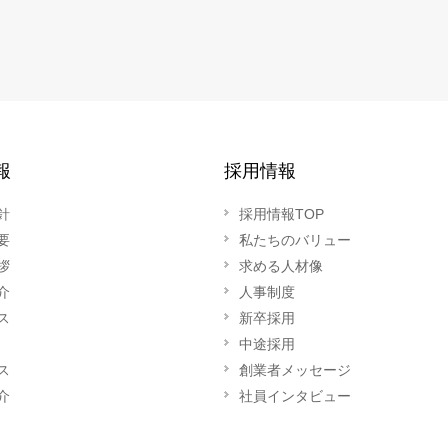
報
採用情報
針
採用情報TOP
要
私たちのバリュー
拶
求める人材像
介
人事制度
ス
新卒採用
中途採用
ス
創業者メッセージ
介
社員インタビュー