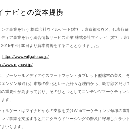
イナビとの資本提携
ング事業を行う 株式会社ウィルゲート(本社：東京都渋谷区、代表取締
メディア事業を行う総合情報サービス企業 株式会社マイナビ（本社：東
2015年9月30日より資本提携をすることとなりました。
ト
https://www.willgate.co.jp/
p://www.mynavi.jp/
は、ソーシャルメディアやスマートフォン・タブレット型端末の普及、
検索エンジン最適化）市場の変化といった様々な理由から、既存顧客だけ
法の重要性が高まっており、そのひとつとしてコンテンツマーケティング
ります。
ウィルゲートはマイナビからの支援を受けWebマーケティング領域の事
ィング事業を支援すると共にクラウドソーシングの普及に寄与しクラウ
てまいります。